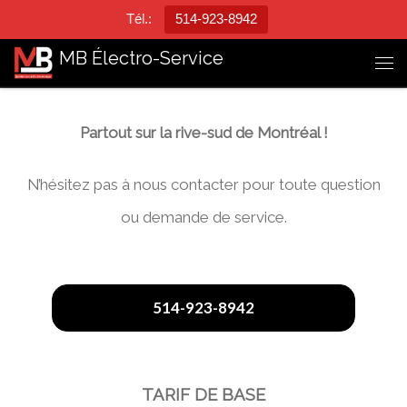
Tél.:
514-923-8942
Passer au contenu
MB Électro-Service
Me
Partout sur la rive-sud de Montréal !
N’hésitez pas à nous contacter pour toute question
ou demande de service.
514-923-8942
TARIF DE BASE