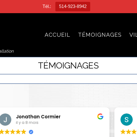
Tél.:
514-923-8942
ACCUEIL
TÉMOIGNAGES
VI
llation
TÉMOIGNAGES
Jonathan Cormier
il y a 8 mois