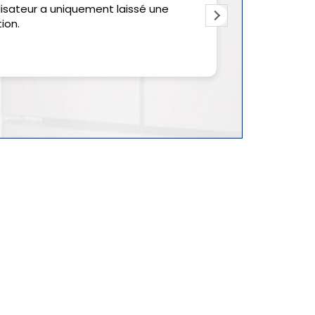
lisateur a uniquement laissé une
Cet utilisate
ion.
évaluation.